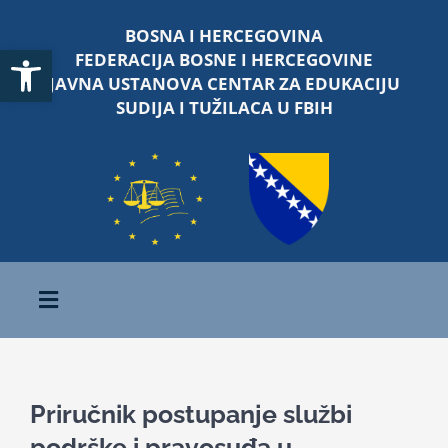
Skip
BOSNA I HERCEGOVINA
to
Open toolbar
FEDERACIJA BOSNE I HERCEGOVINE
content
JAVNA USTANOVA CENTAR ZA EDUKACIJU
SUDIJA I TUŽILACA U FBIH
Toggle
Navigation
Početna
Priručnik postupanje službi
O nama
podrške i pravosuđa u