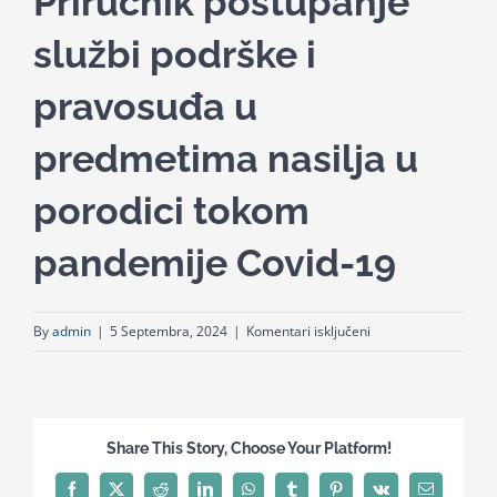
Priručnik postupanje
for:
službi podrške i
pravosuđa u
predmetima nasilja u
porodici tokom
pandemije Covid-19
za
By
admin
|
5 Septembra, 2024
|
Komentari isključeni
Priručnik
postupanje
službi
podrške
Share This Story, Choose Your Platform!
i
pravosuđa
Facebook
X
Reddit
LinkedIn
WhatsApp
Tumblr
Pinterest
Vk
Email