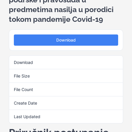
predmetima nasilja u porodici
Kalendar aktivnosti
tokom pandemije Covid-19
Edukativni materijali
Download
Publikacije
Download
3
Projekti
File Size
742.78 KB
File Count
1
Novosti
Create Date
5. Septembra 2024.
Kontakt
Last Updated
5. Septembra 2024.
Search