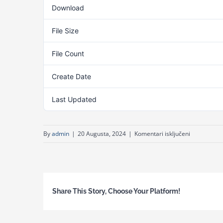
Download
File Size
File Count
Create Date
20
Last Updated
20
za
By
admin
|
20 Augusta, 2024
|
Komentari isključeni
Priručnik
za
sudske
izvršioce
Share This Story, Choose Your Platform!