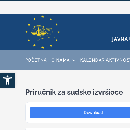
Skip
to
content
JAVNA 
POČETNA
O NAMA
KALENDAR AKTIVNOS
Open toolbar
Priručnik za sudske izvršioce
Download