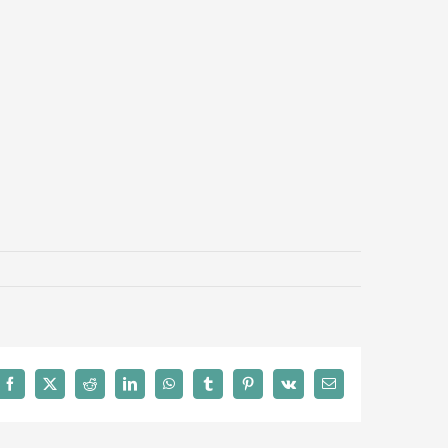
Facebook
X
Reddit
LinkedIn
WhatsApp
Tumblr
Pinterest
Vk
Email