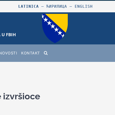
LATINICA
–
ЋИРИЛИЦА
–
ENGLISH
 U FBIH
NOVOSTI
KONTAKT
 izvršioce