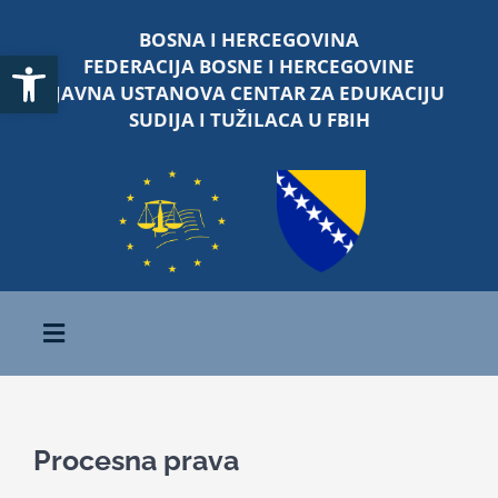
Skip
BOSNA I HERCEGOVINA
to
Open toolbar
FEDERACIJA BOSNE I HERCEGOVINE
content
JAVNA USTANOVA CENTAR ZA EDUKACIJU
SUDIJA I TUŽILACA U FBIH
Toggle
Navigation
Početna
Procesna prava
O nama