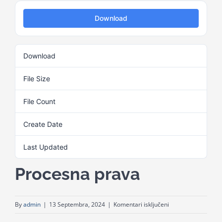
Download
Kalendar aktivnosti
Download
3
Edukativni materijali
File Size
1.31 MB
Publikacije
File Count
1
Create Date
13. Septembra 2024.
Projekti
Last Updated
13. Septembra 2024.
Novosti
Procesna prava
Kontakt
za
By
admin
|
13 Septembra, 2024
|
Komentari isključeni
Procesna
Search