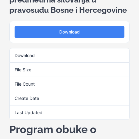
pravosuđu Bosne i Hercegovine
Kalendar aktivnosti
Download
Edukativni materijali
Download
2
Publikacije
File Size
2.60 MB
Projekti
File Count
1
Create Date
5. Septembra 2024.
Novosti
Last Updated
5. Septembra 2024.
Kontakt
Program obuke o
Search