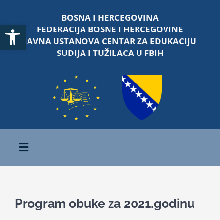
Skip
BOSNA I HERCEGOVINA
to
Open toolbar
FEDERACIJA BOSNE I HERCEGOVINE
content
JAVNA USTANOVA CENTAR ZA EDUKACIJU
SUDIJA I TUŽILACA U FBIH
Toggle
Navigation
Početna
Program obuke za 2021.godinu
O nama