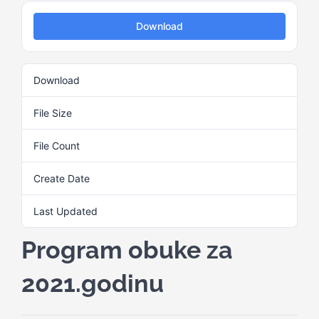
Download
Kalendar aktivnosti
Download
3
Edukativni materijali
File Size
1.84 MB
Publikacije
File Count
1
Create Date
29. Maja 2025.
Projekti
Last Updated
29. Maja 2025.
Novosti
Program obuke za
Kontakt
2021.godinu
Search