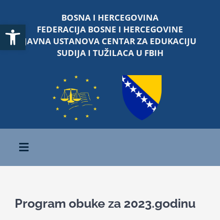
Skip
BOSNA I HERCEGOVINA
to
Open toolbar
FEDERACIJA BOSNE I HERCEGOVINE
content
JAVNA USTANOVA CENTAR ZA EDUKACIJU
SUDIJA I TUŽILACA U FBIH
Toggle
Navigation
Početna
Program obuke za 2023.godinu
O nama