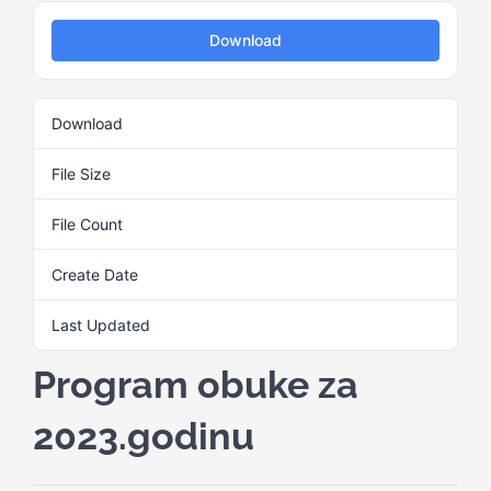
Download
Kalendar aktivnosti
Download
12
Edukativni materijali
File Size
2.24 MB
Publikacije
File Count
1
Create Date
29. Maja 2025.
Projekti
Last Updated
29. Maja 2025.
Novosti
Program obuke za
Kontakt
2023.godinu
Search