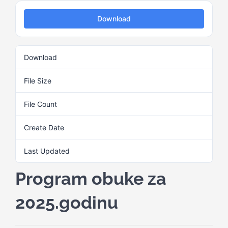
Download
Kalendar aktivnosti
Download
318
Edukativni materijali
File Size
2.51 MB
Publikacije
File Count
1
Create Date
10. Juna 2025.
Projekti
Last Updated
10. Juna 2025.
Novosti
Program obuke za
Kontakt
2025.godinu
Search