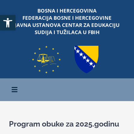
Skip
BOSNA I HERCEGOVINA
to
Open toolbar
FEDERACIJA BOSNE I HERCEGOVINE
content
JAVNA USTANOVA CENTAR ZA EDUKACIJU
SUDIJA I TUŽILACA U FBIH
Toggle
Navigation
Početna
Program obuke za 2025.godinu
O nama