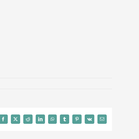
Facebook
X
Reddit
LinkedIn
WhatsApp
Tumblr
Pinterest
Vk
Email