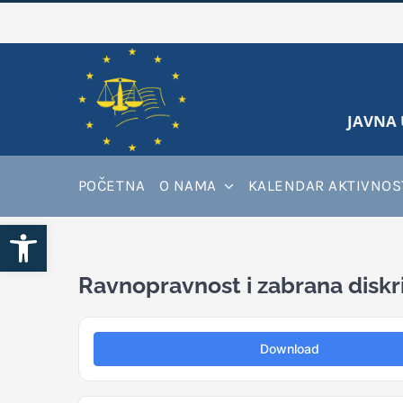
Skip
to
content
JAVNA 
POČETNA
O NAMA
KALENDAR AKTIVNOS
Open toolbar
Ravnopravnost i zabrana diskr
Download