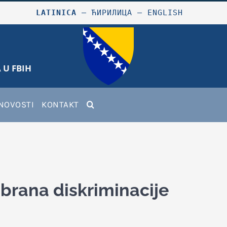
LATINICA
–
ЋИРИЛИЦА
–
ENGLISH
 U FBIH
NOVOSTI
KONTAKT
brana diskriminacije