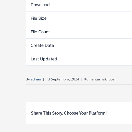
Download
File Size
File Count
Create Date
13. 
Last Updated
13. 
za
By
admin
|
13 Septembra, 2024
|
Komentari isključeni
Ravnopr
i
zabrana
diskrimin
Share This Story, Choose Your Platform!