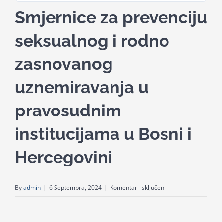
Smjernice za prevenciju
for:
seksualnog i rodno
zasnovanog
uznemiravanja u
pravosudnim
institucijama u Bosni i
Hercegovini
za
By
admin
|
6 Septembra, 2024
|
Komentari isključeni
Smjernice
za