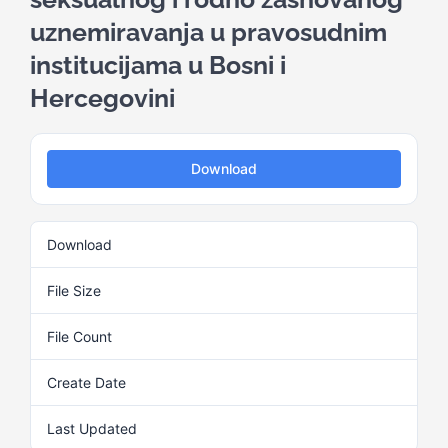
uznemiravanja u pravosudnim
Kalendar aktivnosti
institucijama u Bosni i
Hercegovini
Edukativni materijali
Download
Publikacije
Download
2
Projekti
File Size
904.19 KB
Novosti
File Count
1
Create Date
6. Septembra 2024.
Kontakt
Last Updated
6. Septembra 2024.
Search