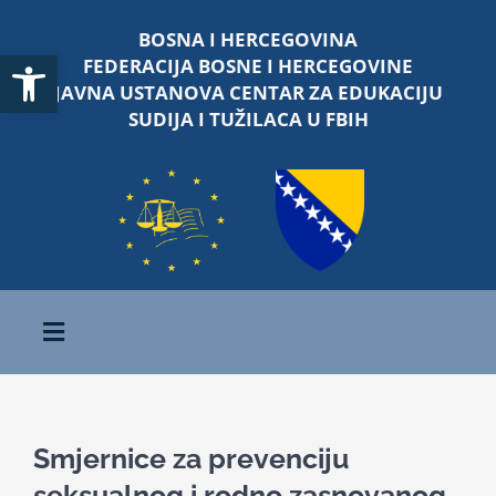
Skip
BOSNA I HERCEGOVINA
to
Open toolbar
FEDERACIJA BOSNE I HERCEGOVINE
content
JAVNA USTANOVA CENTAR ZA EDUKACIJU
SUDIJA I TUŽILACA U FBIH
Toggle
Navigation
Početna
Smjernice za prevenciju
O nama
seksualnog i rodno zasnovanog