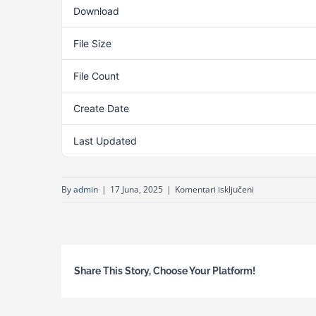
Download
File Size
File Count
Create Date
Last Updated
za
By
admin
|
17 Juna, 2025
|
Komentari isključeni
Studija
slučaja
zloupotrebe
u
Share This Story, Choose Your Platform!
javnim
nabavkama