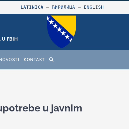
LATINICA
–
ЋИРИЛИЦА
–
ENGLISH
 U FBIH
NOVOSTI
KONTAKT
oupotrebe u javnim