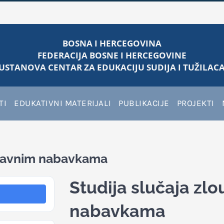
BOSNA I HERCEGOVINA
FEDERACIJA BOSNE I HERCEGOVINE
USTANOVA CENTAR ZA EDUKACIJU SUDIJA I TUŽILACA
TI
EDUKATIVNI MATERIJALI
PUBLIKACIJE
PROJEKTI
u javnim nabavkama
Studija slučaja zl
nabavkama