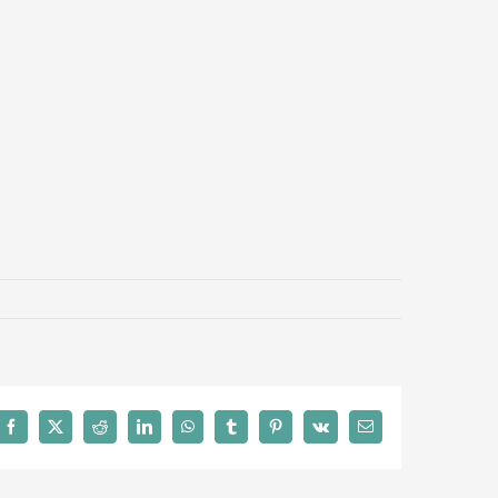
Facebook
X
Reddit
LinkedIn
WhatsApp
Tumblr
Pinterest
Vk
Email