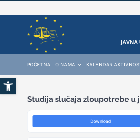
Skip
to
content
JAVNA 
POČETNA
O NAMA
KALENDAR AKTIVNOS
Open toolbar
Studija slučaja zloupotrebe 
Download