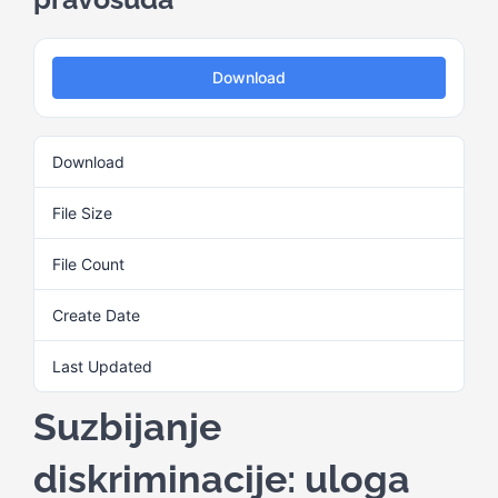
Kalendar aktivnosti
Download
Edukativni materijali
Download
12
Publikacije
File Size
1.07 MB
File Count
1
Projekti
Create Date
17. Juna 2025.
Novosti
Last Updated
17. Juna 2025.
Suzbijanje
Kontakt
diskriminacije: uloga
Search