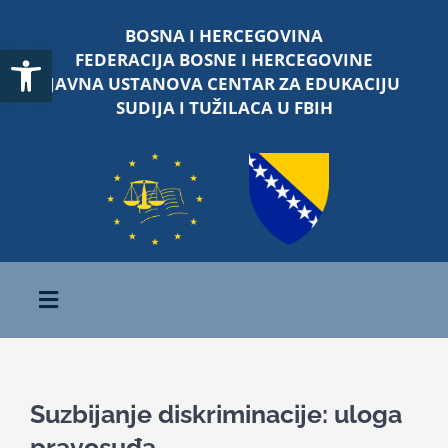
Skip
BOSNA I HERCEGOVINA
to
Open toolbar
FEDERACIJA BOSNE I HERCEGOVINE
content
JAVNA USTANOVA CENTAR ZA EDUKACIJU
SUDIJA I TUŽILACA U FBIH
Toggle
Navigation
Početna
Suzbijanje diskriminacije: uloga
O nama
pravosuđa