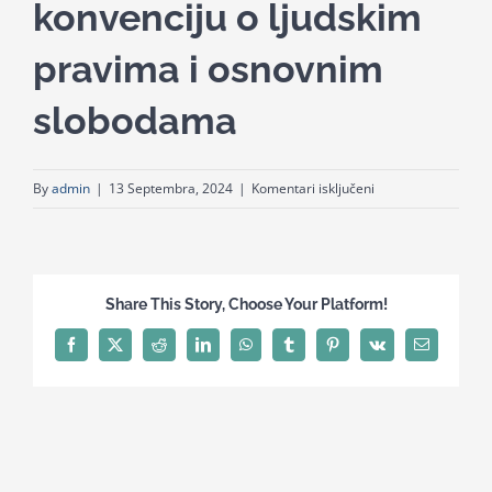
konvenciju o ljudskim
for:
pravima i osnovnim
slobodama
za
By
admin
|
13 Septembra, 2024
|
Komentari isključeni
Uvod
u
Evropsku
konvenciju
Share This Story, Choose Your Platform!
o
ljudskim
Facebook
X
Reddit
LinkedIn
WhatsApp
Tumblr
Pinterest
Vk
Email
pravima
i
osnovnim
slobodama