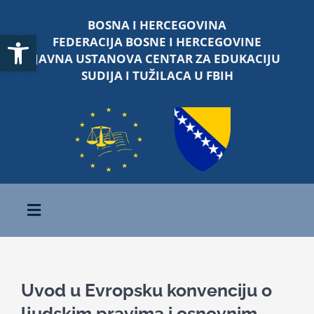
Skip
BOSNA I HERCEGOVINA
to
Open toolbar
FEDERACIJA BOSNE I HERCEGOVINE
content
JAVNA USTANOVA CENTAR ZA EDUKACIJU
SUDIJA I TUŽILACA U FBIH
Toggle
Navigation
Početna
Uvod u Evropsku konvenciju o
O nama
ljudskim pravima i osnovnim