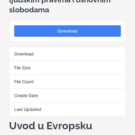
slobodama
Kalendar aktivnosti
Download
Edukativni materijali
Download
4
Publikacije
File Size
1.22 MB
Projekti
File Count
1
Create Date
13. Septembra 2024.
Novosti
Last Updated
13. Septembra 2024.
Kontakt
Uvod u Evropsku
Search