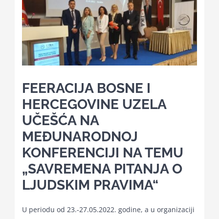
Kalendar aktivnosti
Edukativni materijali
FEERACIJA BOSNE I
Publikacije
HERCEGOVINE UZELA
UČEŠĆA NA
Projekti
MEĐUNARODNOJ
KONFERENCIJI NA TEMU
Novosti
„SAVREMENA PITANJA O
LJUDSKIM PRAVIMA“
Kontakt
U periodu od 23.-27.05.2022. godine, a u organizaciji
Search