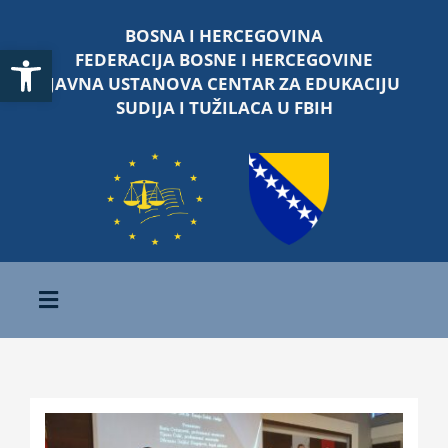
Skip
BOSNA I HERCEGOVINA
to
Open toolbar
FEDERACIJA BOSNE I HERCEGOVINE
content
JAVNA USTANOVA CENTAR ZA EDUKACIJU
SUDIJA I TUŽILACA U FBIH
Toggle
Navigation
Početna
O nama