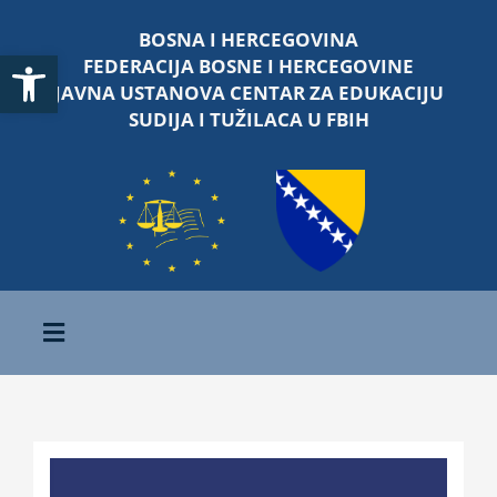
Skip
BOSNA I HERCEGOVINA
to
Open toolbar
FEDERACIJA BOSNE I HERCEGOVINE
content
JAVNA USTANOVA CENTAR ZA EDUKACIJU
SUDIJA I TUŽILACA U FBIH
Toggle
Navigation
Početna
O nama