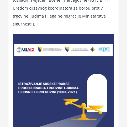
tužilačkim vijećem Bosne i Hercegovine (VSTV BiH) i
Uredom državnog koordinatora za borbu protiv
trgovine ljudima i ilegalne migracije Ministarstva
sigurnosti BiH.