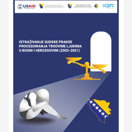
Kalendar aktivnosti
Edukativni materijali
Publikacije
Projekti
Novosti
Kontakt
Search