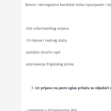
Bosne i Hercegovine kandidat treba ispunjavati i sl
-SSS informatičkog smjera
-10 mjeseci radnog staža
-položen stručni ispit
-poznavanje Engleskog jezika
Uz prijavu na javni oglas prilažu se slijedeći 
– Uvjerenje o državljanstvu BiH