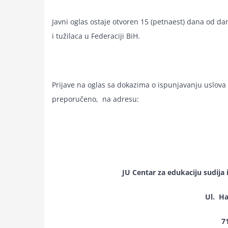
Javni oglas ostaje otvoren 15 (petnaest) dana od dan
i tužilaca u Federaciji BiH.
Prijave na oglas sa dokazima o ispunjavanju uslova d
preporučeno, na adresu:
JU Centar za edukaciju sudija 
Ul. Ha
7