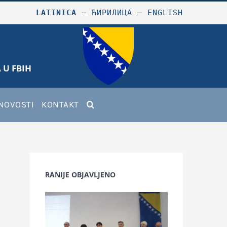
LATINICA
–
ЋИРИЛИЦА
–
ENGLISH
 U FBIH
NOVOSTI
KONTAKT
RANIJE OBJAVLJENO