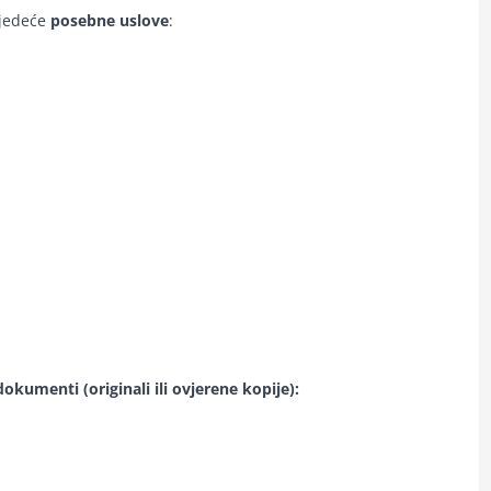
ijedeće
posebne uslove
:
dokumenti (originali ili ovjerene kopije):