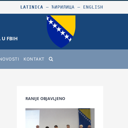
LATINICA
–
ЋИРИЛИЦА
–
ENGLISH
 U FBIH
NOVOSTI
KONTAKT
RANIJE OBJAVLJENO