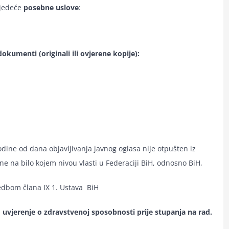
ijedeće
posebne uslove
:
dokumenti (originali ili ovjerene kopije):
odine od dana objavljivanja javnog oglasa nije otpušten iz
ne na bilo kojem nivou vlasti u Federaciji BiH, odnosno BiH,
edbom člana IX 1. Ustava BiH
o uvjerenje o zdravstvenoj sposobnosti prije stupanja na rad.