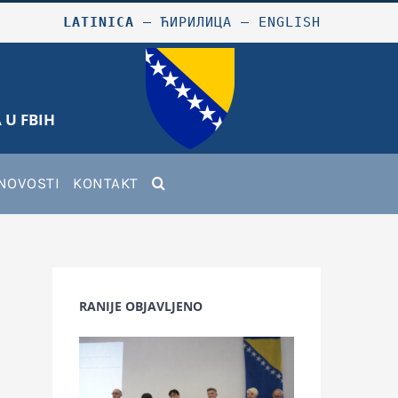
LATINICA
–
ЋИРИЛИЦА
–
ENGLISH
 U FBIH
NOVOSTI
KONTAKT
RANIJE OBJAVLJENO