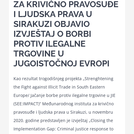
ZA KRIVIČNO PRAVOSUĐE
I LJUDSKA PRAVA U
Kalendar aktivnosti
SIRAKUZI OBJAVIO
IZVJEŠTAJ O BORBI
Edukativni materijali
PROTIV ILEGALNE
TRGOVINE U
Publikacije
JUGOISTOČNOJ EVROPI
Projekti
Kao rezultat trogodišnjeg projekta „Strenghtening
the Fight against Illicit Trade in South Eastern
Europe/ Jačanje borbe protiv ilegalne trgovine u JIE
Novosti
(SEE:IMPACT)“ Međunarodnog instituta za krivično
pravosuđe i ljudska prava u Sirakuzi, u novembru
Kontakt
2020. godine predstavljen je izvještaj „Closing the
Implementation Gap: Criminal justice response to
Search