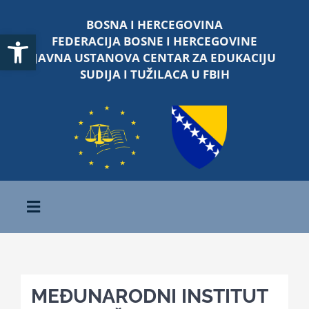
Skip
BOSNA I HERCEGOVINA
to
Open toolbar
FEDERACIJA BOSNE I HERCEGOVINE
content
JAVNA USTANOVA CENTAR ZA EDUKACIJU
SUDIJA I TUŽILACA U FBIH
Toggle
Navigation
Početna
MEĐUNARODNI INSTITUT
O nama