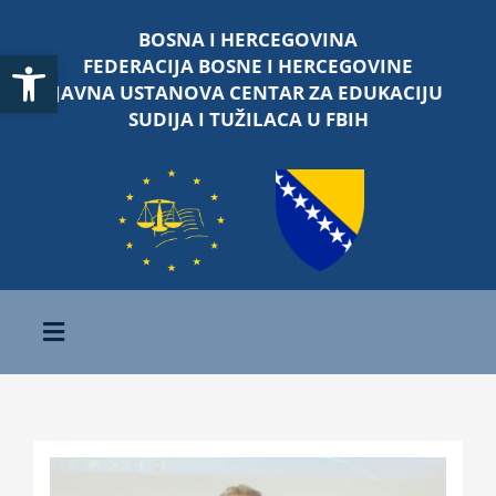
Skip
BOSNA I HERCEGOVINA
to
Open toolbar
FEDERACIJA BOSNE I HERCEGOVINE
content
JAVNA USTANOVA CENTAR ZA EDUKACIJU
SUDIJA I TUŽILACA U FBIH
Toggle
Navigation
Početna
O nama