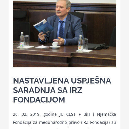
Kalendar aktivnosti
Edukativni materijali
Publikacije
Projekti
NASTAVLJENA USPJEŠNA
SARADNJA SA IRZ
Novosti
FONDACIJOM
Kontakt
26. 02. 2019. godine JU CEST F BiH i Njemačka
Fondacija za međunarodno pravo (IRZ Fondacija) su
Search