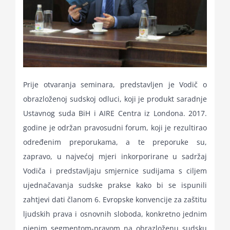
Prije otvaranja seminara, predstavljen je Vodič o
obrazloženoj sudskoj odluci, koji je produkt saradnje
Ustavnog suda BiH i AIRE Centra iz Londona. 2017.
godine je održan pravosudni forum, koji je rezultirao
određenim preporukama, a te preporuke su,
zapravo, u najvećoj mjeri inkorporirane u sadržaj
Vodiča i predstavljaju smjernice sudijama s ciljem
ujednačavanja sudske prakse kako bi se ispunili
zahtjevi dati članom 6. Evropske konvencije za zaštitu
ljudskih prava i osnovnih sloboda, konkretno jednim
njenim segmentom-pravom na obrazloženu sudsku