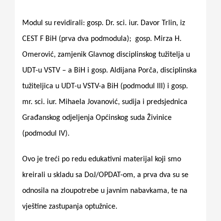
Modul su revidirali: gosp. Dr. sci. iur. Davor Trlin, iz
CEST F BiH (prva dva podmodula);
gosp. Mirza H.
Omerović, zamjenik Glavnog disciplinskog tužitelja u
UDT-u VSTV – a BiH i gosp. Aldijana Porča, disciplinska
tužiteljica u UDT-u VSTV-a BiH (podmodul III) i gosp.
mr. sci. iur. Mihaela Jovanović, sudija i predsjednica
Građanskog odjeljenja Općinskog suda Živinice
(podmodul IV).
Ovo je treći po redu edukativni materijal koji smo
kreirali u skladu sa DoJ/OPDAT-om, a prva dva su se
odnosila na zloupotrebe u javnim nabavkama, te na
vještine zastupanja optužnice.