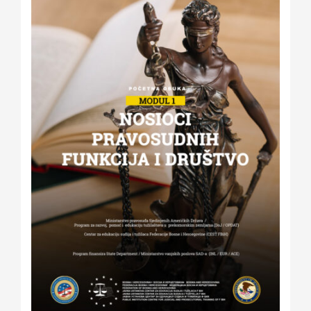
Kalendar aktivnosti
Edukativni materijali
Publikacije
Projekti
Novosti
Kontakt
Search