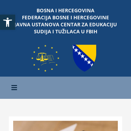
Skip
BOSNA I HERCEGOVINA
to
Open toolbar
FEDERACIJA BOSNE I HERCEGOVINE
content
JAVNA USTANOVA CENTAR ZA EDUKACIJU
SUDIJA I TUŽILACA U FBIH
Toggle
Navigation
Početna
O nama