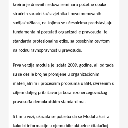
kreiranje dnevnih redova seminara početne obuke
stručnih saradnika/savjetnika i novoimenovanih
sudija/tužilaca, na kojima se učesnicima predstavljaju
fundamentalni postulati organizacije pravosuđa, te
standarda profesionalne etike, sa posebnim osvrtom
na rodnu ravnopravnost u pravosuđu.
Prva verzija modula je izdata 2009. godine, ali od tada
su se desile brojne promjene u organizacionim,
materijalnim i procesnim propisima u BiH, izvršenim s
ciljem daljeg približavanja bosanskohercegovačkog
pravosuđa demokratskim standardima.
S tim u vezi, ukazala se potreba da se Modul ažurira,
kako bi informacije u njemu bile aktuelne čitalačkoj