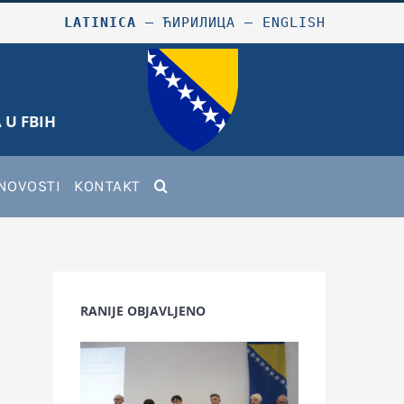
LATINICA
–
ЋИРИЛИЦА
–
ENGLISH
 U FBIH
NOVOSTI
KONTAKT
RANIJE OBJAVLJENO