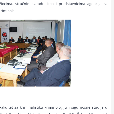
ocima, stručnim saradnicima i predstavnicima agencija za
riminal“.
kultet za kriminalistiku kriminologiju i sigurnosne studije u