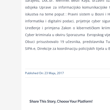
Sarajevu, Doc.dr. Mehmet Bedii Kaya, državni tuži
odsjeka Uprave za informacijsko komunikacijske t
iskustva na teme poput : Pravni sistem u Bosni i H
informatika i digitalni podaci, prijetnje cyber si
Uređenje i primjena Zakon o kibernetičkom kriimi
Cyber kriminala u okviru Sporazuma Evropskog vije
Obuci prisustvovalo 19 učesnika, predstavnika Tu
SIPA-e, Direkcije za koordinaciju policijskih tijela u
Published On: 23 Maja, 2017
Share This Story, Choose Your Platform!