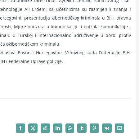
oci Republike Idris Unal, Aytekin Cenikli, Šahin Altug i šef
ehnologije Ali Erdem, sa učesnicima su razmijenili znanja i
ercegovini, prezentacija kibernetičkog kriminala u BiH, pravna
gurnosti, Mjere nadzora u komunikaciji i ontrola komunikacije ,
nalu u Turskoj i Internacionalno udruživanje u borbi protiv
ća okibernetičkom kriminalu.
žilaštva Bosne i Hercegovine, Vrhovnog suda Federacije BiH,
 BiH i Federalne Uprave policije.