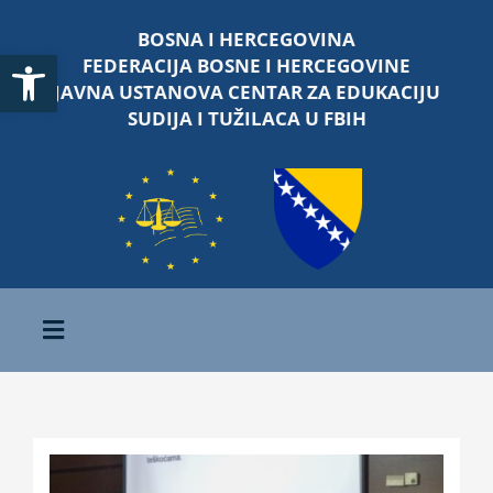
Skip
BOSNA I HERCEGOVINA
to
Open toolbar
FEDERACIJA BOSNE I HERCEGOVINE
content
JAVNA USTANOVA CENTAR ZA EDUKACIJU
SUDIJA I TUŽILACA U FBIH
Toggle
Navigation
Početna
O nama