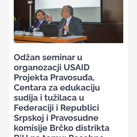
Kalendar aktivnosti
Edukativni materijali
Odžan seminar u
Publikacije
organozacji USAID
Projekta Pravosuđa,
Projekti
Centara za edukaciju
sudija i tužilaca u
Novosti
Federaciji i Republici
Srpskoj i Pravosudne
Kontakt
komisije Brčko distrikta
Search