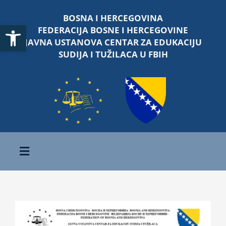
Skip
BOSNA I HERCEGOVINA
to
Open toolbar
FEDERACIJA BOSNE I HERCEGOVINE
content
JAVNA USTANOVA CENTAR ZA EDUKACIJU
SUDIJA I TUŽILACA U FBIH
Toggle
Navigation
Početna
O nama