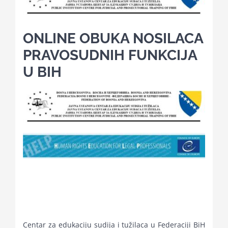
Kalendar aktivnosti
ONLINE OBUKA NOSILACA
PRAVOSUDNIH FUNKCIJA
Edukativni materijali
U BIH
Publikacije
Projekti
Novosti
Kontakt
Centar za edukaciju sudija i tužilaca u Federaciji BiH
Search