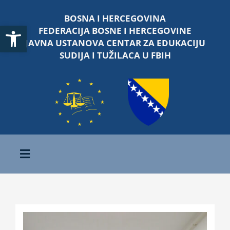
Skip
BOSNA I HERCEGOVINA
to
Open toolbar
FEDERACIJA BOSNE I HERCEGOVINE
content
JAVNA USTANOVA CENTAR ZA EDUKACIJU
SUDIJA I TUŽILACA U FBIH
Toggle
Navigation
Početna
O nama