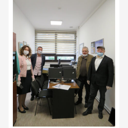
Kalendar aktivnosti
Edukativni materijali
Publikacije
Projekti
Novosti
Kontakt
Search