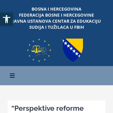
Skip
BOSNA I HERCEGOVINA
to
Open toolbar
FEDERACIJA BOSNE I HERCEGOVINE
content
JAVNA USTANOVA CENTAR ZA EDUKACIJU
SUDIJA I TUŽILACA U FBIH
Toggle
Navigation
Početna
“Perspektive reforme
O nama