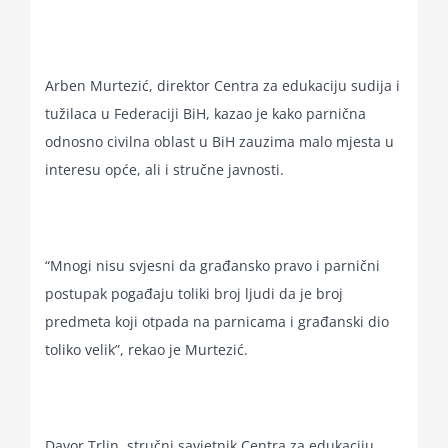
Arben Murtezić, direktor Centra za edukaciju sudija i
tužilaca u Federaciji BiH, kazao je kako parnična
odnosno civilna oblast u BiH zauzima malo mjesta u
interesu opće, ali i stručne javnosti.
“Mnogi nisu svjesni da građansko pravo i parnični
postupak pogađaju toliki broj ljudi da je broj
predmeta koji otpada na parnicama i građanski dio
toliko velik”, rekao je Murtezić.
Davor Trlin, stručni savjetnik Centra za edukaciju