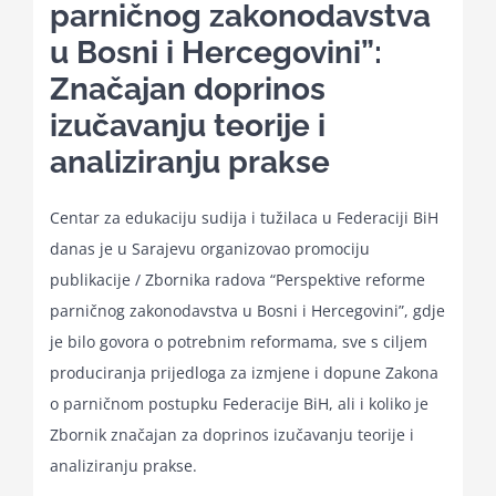
parničnog zakonodavstva
u Bosni i Hercegovini”:
Kalendar aktivnosti
Značajan doprinos
izučavanju teorije i
Edukativni materijali
analiziranju prakse
Publikacije
Centar za edukaciju sudija i tužilaca u Federaciji BiH
danas je u Sarajevu organizovao promociju
publikacije / Zbornika radova “Perspektive reforme
Projekti
parničnog zakonodavstva u Bosni i Hercegovini”, gdje
je bilo govora o potrebnim reformama, sve s ciljem
Novosti
produciranja prijedloga za izmjene i dopune Zakona
o parničnom postupku Federacije BiH, ali i koliko je
Kontakt
Zbornik značajan za doprinos izučavanju teorije i
analiziranju prakse.
Search