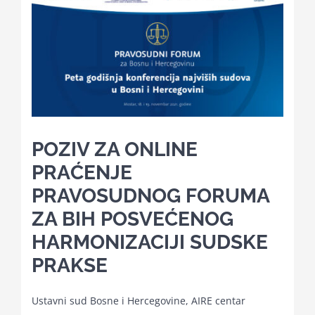
Kalendar aktivnosti
Edukativni materijali
Publikacije
POZIV ZA ONLINE
PRAĆENJE
Projekti
PRAVOSUDNOG FORUMA
ZA BIH POSVEĆENOG
Novosti
HARMONIZACIJI SUDSKE
PRAKSE
Kontakt
Ustavni sud Bosne i Hercegovine, AIRE centar
Search