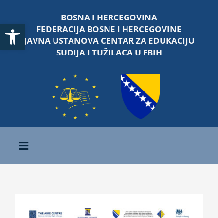
Skip
BOSNA I HERCEGOVINA
to
Open toolbar
FEDERACIJA BOSNE I HERCEGOVINE
content
JAVNA USTANOVA CENTAR ZA EDUKACIJU
SUDIJA I TUŽILACA U FBIH
Toggle
Navigation
Početna
O nama