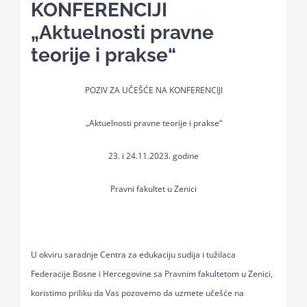
KONFERENCIJI
„Aktuelnosti pravne
Kalendar aktivnosti
teorije i prakse“
Edukativni materijali
POZIV ZA UČEŠĆE NA KONFERENCIJI
„Aktuelnosti pravne teorije i prakse“
Publikacije
23. i 24.11.2023. godine
Projekti
Pravni fakultet u Zenici
Novosti
U okviru saradnje Centra za edukaciju sudija i tužilaca
Kontakt
Federacije Bosne i Hercegovine sa Pravnim
fakultetom u Zenici,
koristimo priliku da Vas pozovemo da uzmete učešće na
Search