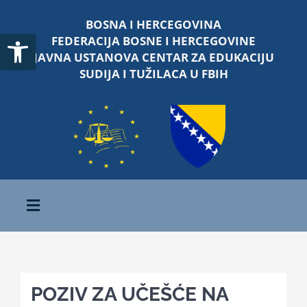
Skip
BOSNA I HERCEGOVINA
to
Open toolbar
FEDERACIJA BOSNE I HERCEGOVINE
content
JAVNA USTANOVA CENTAR ZA EDUKACIJU
SUDIJA I TUŽILACA U FBIH
Toggle
Navigation
Početna
POZIV ZA UČEŠĆE NA
O nama