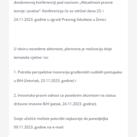
dvodvnevnoj
konferenciji pod nazivom „Aktuelnosti pravne
for:
teorije i prakse“. Konferencija će se održati dana
23. i
24.11.2023. godine u zgradi Pravnog fakulteta u Zenici.
U okviru navedene aktivnosti, planirana je realizacija dvije
tematske cjeline i to:
1. Potreba perspektive inoviranja građanskih sudskih postupaka
u BiH (četvrtak, 23.11.2023.
godine) i
2. Imovinsko-pravni odnosi sa posebnim akcentom na status
državne imovine BiH (petak,
24.11.2023. godine).
Svoje učešće možete potvrditi najkasnije do ponedjeljka
09.11.2023. godine na e-mail: