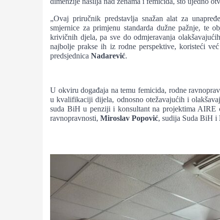
dimenzije nasilja nad ženama i femicida, što ujedno ot
„Ovaj priručnik predstavlja snažan alat za unapre
smjernice za primjenu standarda dužne pažnje, te obj
krivičnih djela, pa sve do odmjeravanja olakšavajućih 
najbolje prakse ih iz rodne perspektive, koristeći ve
predsjednica
Nadarević
.
U okviru događaja na temu femicida, rodne ravnopravno
u kvalifikaciji dijela, odnosno otežavajućih i olakšava
suda BiH u penziji i konsultant na projektima AIRE c
ravnopravnosti,
Miroslav Popović
, sudija Suda BiH i