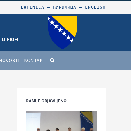
LATINICA
–
ЋИРИЛИЦА
–
ENGLISH
 U FBIH
NOVOSTI
KONTAKT
RANIJE OBJAVLJENO