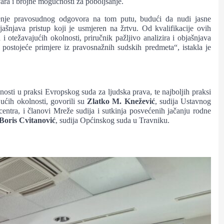
vara i brojne mogućnosti za poboljšanje.
đenje pravosudnog odgovora na tom putu, budući da nudi jasne
ašnjava pristup koji je usmjeren na žrtvu. Od kvalifikacije ovih
i otežavajućih okolnosti, priručnik pažljivo analizira i objašnjava
ć postojeće primjere iz pravosnažnih sudskih predmeta“, istakla je
sti u praksi Evropskog suda za ljudska prava, te najboljih praksi
jućih okolnosti, govorili su
Zlatko M. Knežević
, sudija Ustavnog
entra, i članovi Mreže sudija i sutkinja posvećenih jačanju rodne
Boris Cvitanović
, sudija Općinskog suda u Travniku.