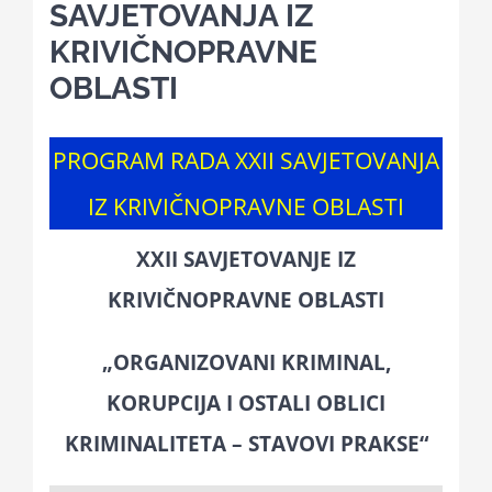
SAVJETOVANJA IZ
KRIVIČNOPRAVNE
Kalendar aktivnosti
OBLASTI
Edukativni materijali
PROGRAM RADA XXII SAVJETOVANJA
IZ KRIVIČNOPRAVNE OBLASTI
Publikacije
XXII SAVJETOVANJE IZ
Projekti
KRIVIČNOPRAVNE OBLASTI
Novosti
„ORGANIZOVANI KRIMINAL,
KORUPCIJA I OSTALI OBLICI
Kontakt
KRIMINALITETA – STAVOVI PRAKSE“
Search