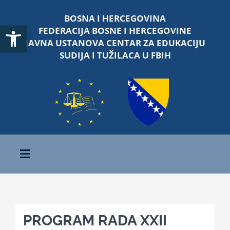
Skip
BOSNA I HERCEGOVINA
to
Open toolbar
FEDERACIJA BOSNE I HERCEGOVINE
content
JAVNA USTANOVA CENTAR ZA EDUKACIJU
SUDIJA I TUŽILACA U FBIH
Toggle
Navigation
Početna
PROGRAM RADA XXII
O nama