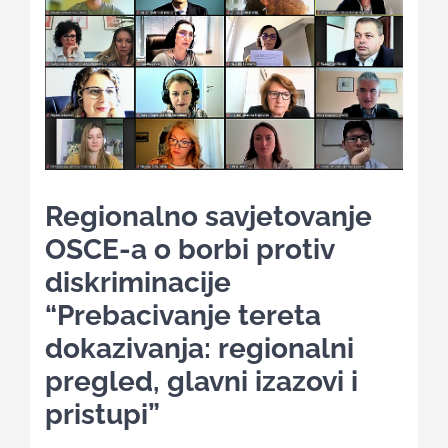
Kalendar aktivnosti
Edukativni materijali
Publikacije
Regionalno savjetovanje
OSCE-a o borbi protiv
Projekti
diskriminacije
“Prebacivanje tereta
Novosti
dokazivanja: regionalni
pregled, glavni izazovi i
Kontakt
pristupi”
Search