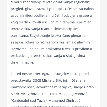
temu “Prebacivanje tereta dokazivanja: regionalni
pregled, glavni izazovi i pristupi”. Učesnici su nakon
uvodnih riječi podijeljeni u četiri odvojene grupe u
kojoj su diskutovali o ključnim pitanjima u primjeni
tereta dokazivanja u antidiskriminacijskim
parnicama. Savjetovanje je okončano plenarnom
sesijom, odnosno razmjenom mišljenja o glavnim
izazovima I najboljim praksama u vezi s pravilom o
prebacivanju terete dokazivanja u slučajevima
diskriminacije.
Ispred Bosne I Hercegovine sudjelovali su, pored
predstavnika OSCE Misije u BiH, još i: Dženana
Hadžiomerović, advokatica iz Sarajeva, sudije Goran
Nezirović (Vrhovni sud F BIH), Mihaela Jovanović
(Kantonalni sud Tuzla), Muhamed Cimirotić