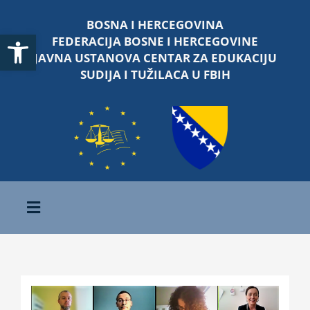
Skip
BOSNA I HERCEGOVINA
to
Open toolbar
FEDERACIJA BOSNE I HERCEGOVINE
content
JAVNA USTANOVA CENTAR ZA EDUKACIJU
SUDIJA I TUŽILACA U FBIH
Toggle
Navigation
Početna
O nama