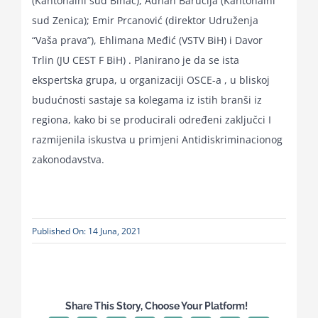
(Kantonalni sud Bihać), Adnan Baručija (Kantonalni
sud Zenica); Emir Prcanović (direktor Udruženja
“Vaša prava”), Ehlimana Međić (VSTV BiH) i Davor
Trlin (JU CEST F BiH) . Planirano je da se ista
ekspertska grupa, u organizaciji OSCE-a , u bliskoj
budućnosti sastaje sa kolegama iz istih branši iz
regiona, kako bi se producirali određeni zaključci I
razmijenila iskustva u primjeni Antidiskriminacionog
zakonodavstva.
Published On: 14 Juna, 2021
Share This Story, Choose Your Platform!