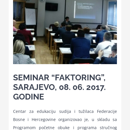
Kalendar aktivnosti
Edukativni materijali
Publikacije
Projekti
SEMINAR “FAKTORING”,
SARAJEVO, 08. 06. 2017.
Novosti
GODINE
Centar za edukaciju sudija i tužilaca Federacije
Kontakt
Bosne i Hercegovine organizovao je, u skladu sa
Programom početne obuke i programa stručnog
Search