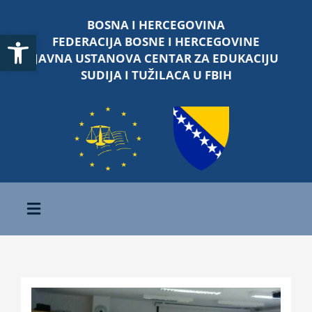
Skip
BOSNA I HERCEGOVINA
to
Open toolbar
FEDERACIJA BOSNE I HERCEGOVINE
content
JAVNA USTANOVA CENTAR ZA EDUKACIJU
SUDIJA I TUŽILACA U FBIH
Toggle
Navigation
Početna
O nama