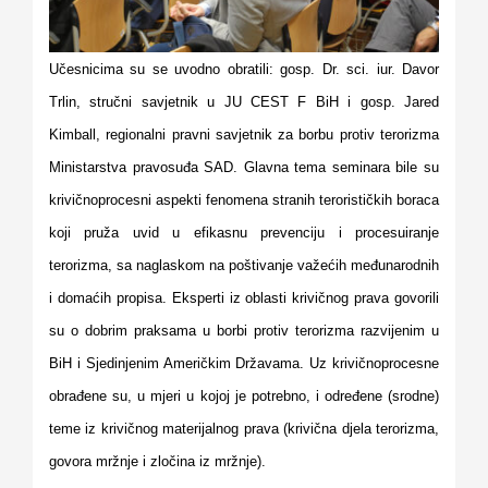
Učesnicima su se uvodno obratili: gosp. Dr. sci. iur. Davor
Trlin, stručni savjetnik u JU CEST F BiH i gosp. Jared
Kimball, regionalni pravni savjetnik za borbu protiv terorizma
Ministarstva pravosuđa SAD.
Glavna tema seminara bile su
krivičnoprocesni aspekti fenomena stranih terorističkih boraca
koji pruža uvid u efikasnu prevenciju i procesuiranje
terorizma, sa naglaskom na poštivanje važećih međunarodnih
i
domaćih propisa. Eksperti iz oblasti krivičnog prava govorili
su o dobrim praksama u borbi protiv terorizma razvijenim u
BiH i Sjedinjenim Američkim Državama. Uz krivičnoprocesne
obrađene su, u mjeri u kojoj je potrebno, i određene (srodne)
teme iz krivičnog materijalnog prava (krivična djela terorizma,
govora mržnje i zločina iz mržnje).