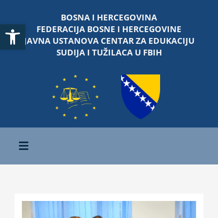
Skip
BOSNA I HERCEGOVINA
to
Open toolbar
FEDERACIJA BOSNE I HERCEGOVINE
content
JAVNA USTANOVA CENTAR ZA EDUKACIJU
SUDIJA I TUŽILACA U FBIH
Toggle
Navigation
Početna
O nama