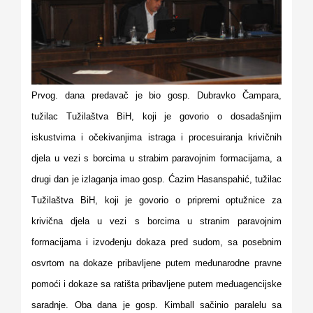
Prvog. dana predavač je bio gosp. Dubravko Čampara,
tužilac Tužilaštva BiH, koji je govorio o dosadašnjim
iskustvima i očekivanjima istraga i procesuiranja krivičnih
djela u vezi s borcima u strabim paravojnim formacijama, a
drugi dan je izlaganja imao gosp. Ćazim Hasanspahić, tužilac
Tužilaštva BiH, koji je govorio o pripremi optužnice za
krivična djela u vezi s borcima u stranim paravojnim
formacijama i izvođenju dokaza pred sudom, sa posebnim
osvrtom na dokaze pribavljene putem međunarodne pravne
pomoći i dokaze sa ratišta pribavljene putem međuagencijske
saradnje. Oba dana je gosp. Kimball sačinio paralelu sa