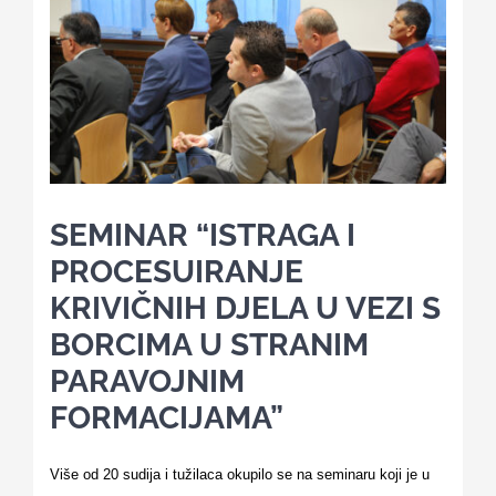
Kalendar aktivnosti
Edukativni materijali
Publikacije
SEMINAR “ISTRAGA I
PROCESUIRANJE
Projekti
KRIVIČNIH DJELA U VEZI S
BORCIMA U STRANIM
Novosti
PARAVOJNIM
FORMACIJAMA”
Kontakt
Više od 20 sudija i tužilaca okupilo se na seminaru koji je u
Search