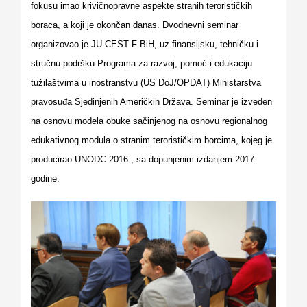
fokusu imao krivičnopravne aspekte stranih terorističkih
for:
boraca, a koji je okončan danas.
Dvodnevni seminar
organizovao je JU CEST F BiH, uz finansijsku, tehničku i
stručnu podršku Programa za razvoj, pomoć i edukaciju
tužilaštvima u inostranstvu (US DoJ/OPDAT) Ministarstva
pravosuđa Sjedinjenih Američkih Država.
Seminar je izveden
na osnovu modela obuke sačinjenog na osnovu regionalnog
edukativnog modula o stranim terorističkim borcima, kojeg je
producirao UNODC 2016., sa dopunjenim izdanjem 2017.
godine.