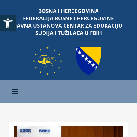
Skip
BOSNA I HERCEGOVINA
to
Open toolbar
FEDERACIJA BOSNE I HERCEGOVINE
content
JAVNA USTANOVA CENTAR ZA EDUKACIJU
SUDIJA I TUŽILACA U FBIH
Toggle
Navigation
Početna
O nama