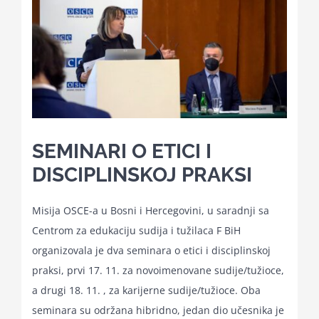
Kalendar aktivnosti
Edukativni materijali
Publikacije
SEMINARI O ETICI I
DISCIPLINSKOJ PRAKSI
Projekti
Misija OSCE-a u Bosni i Hercegovini, u saradnji sa
Novosti
Centrom za edukaciju sudija i tužilaca F BiH
organizovala je dva seminara o etici i disciplinskoj
praksi, prvi 17. 11. za novoimenovane sudije/tužioce,
Kontakt
a drugi 18. 11. , za karijerne sudije/tužioce. Oba
seminara su održana hibridno, jedan dio učesnika je
Search