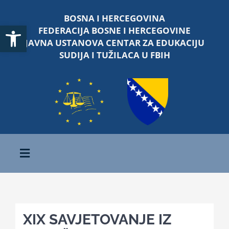
Skip
BOSNA I HERCEGOVINA
to
Open toolbar
FEDERACIJA BOSNE I HERCEGOVINE
content
JAVNA USTANOVA CENTAR ZA EDUKACIJU
SUDIJA I TUŽILACA U FBIH
Toggle
Navigation
Početna
XIX SAVJETOVANJE IZ
O nama