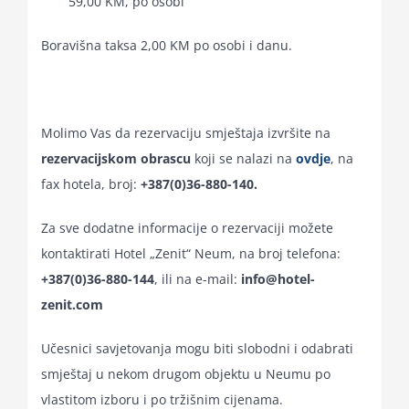
59,00 KM, po osobi
Boravišna taksa 2,00 KM po osobi i danu.
Molimo Vas da rezervaciju smještaja izvršite na
rezervacijskom obrascu
koji se nalazi na
ovdje
, na
fax hotela, broj:
+387(0)36-880-140.
Za sve dodatne informacije o rezervaciji možete
kontaktirati Hotel „Zenit“ Neum, na broj telefona:
+387(0)36-880-144
, ili na e-mail:
info@hotel-
zenit.com
Učesnici savjetovanja mogu biti slobodni i odabrati
smještaj u nekom drugom objektu u Neumu po
vlastitom izboru i po tržišnim cijenama.