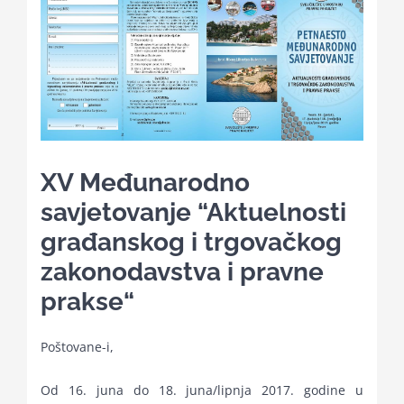
Kalendar aktivnosti
Edukativni materijali
Publikacije
XV Međunarodno
savjetovanje “Aktuelnosti
Projekti
građanskog i trgovačkog
zakonodavstva i pravne
Novosti
prakse“
Poštovane-i,
Kontakt
Od 16. juna do 18. juna/lipnja 2017. godine u
Search