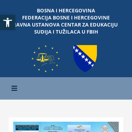
Skip
BOSNA I HERCEGOVINA
to
Open toolbar
FEDERACIJA BOSNE I HERCEGOVINE
content
JAVNA USTANOVA CENTAR ZA EDUKACIJU
SUDIJA I TUŽILACA U FBIH
Toggle
Navigation
Početna
O nama