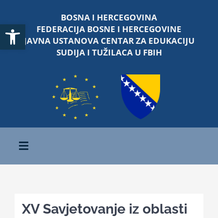
Skip
BOSNA I HERCEGOVINA
to
Open toolbar
FEDERACIJA BOSNE I HERCEGOVINE
content
JAVNA USTANOVA CENTAR ZA EDUKACIJU
SUDIJA I TUŽILACA U FBIH
Toggle
Navigation
Početna
XV Savjetovanje iz oblasti
O nama