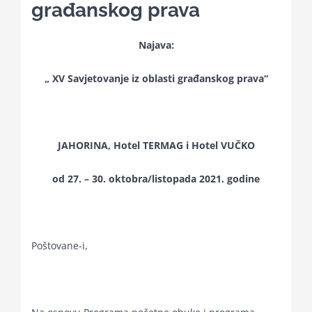
građanskog prava
Kalendar aktivnosti
Najava:
„ XV Savjetovanje iz oblasti građanskog prava“
Edukativni materijali
Publikacije
JAHORINA, Hotel TERMAG i Hotel VUČKO
Projekti
od 27. – 30. oktobra/listopada 2021. godine
Novosti
Poštovane-i,
Kontakt
Search