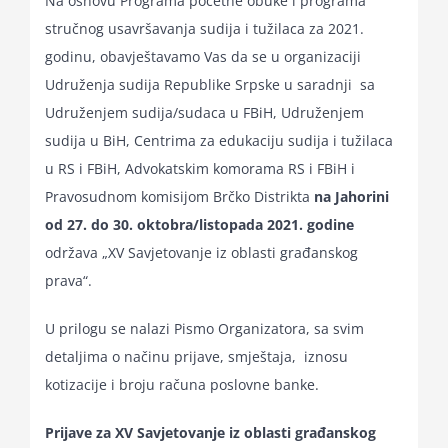
Na osnovu Programa početne obuke i programa
for:
stručnog usavršavanja sudija i tužilaca za 2021.
godinu, obavještavamo Vas da se u organizaciji
Udruženja sudija Republike Srpske u saradnji sa
Udruženjem sudija/sudaca u FBiH, Udruženjem
sudija u BiH, Centrima za edukaciju sudija i tužilaca
u RS i FBiH, Advokatskim komorama RS i FBiH i
Pravosudnom komisijom Brčko Distrikta
na Jahorini
od 27. do 30. oktobra/listopada 2021. godine
održava „XV Savjetovanje iz oblasti građanskog
prava“.
U prilogu se nalazi Pismo Organizatora, sa svim
detaljima o načinu prijave, smještaja, iznosu
kotizacije i broju računa poslovne banke.
Prijave za XV Savjetovanje iz oblasti građanskog