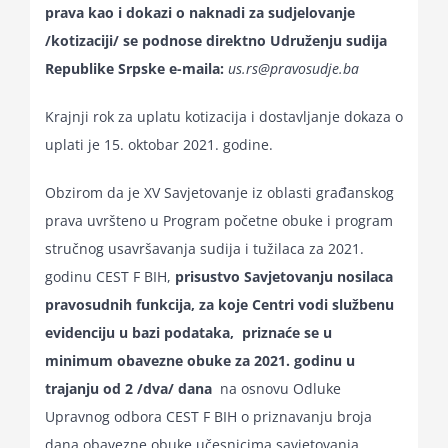
prava kao i dokazi o naknadi za sudjelovanje
/kotizaciji/ se podnose direktno Udruženju sudija
Republike Srpske e-maila:
us.rs@pravosudje.ba
Krajnji rok za uplatu kotizacija i dostavljanje dokaza o
uplati je 15. oktobar 2021. godine.
Obzirom da je XV Savjetovanje iz oblasti građanskog
prava uvršteno u Program početne obuke i program
stručnog usavršavanja sudija i tužilaca za 2021.
godinu CEST F BIH,
prisustvo Savjetovanju nosilaca
pravosudnih funkcija, za koje Centri vodi službenu
evidenciju u bazi podataka, priznaće se u
minimum obavezne obuke za 2021. godinu u
trajanju od 2 /dva/ dana
na osnovu Odluke
Upravnog odbora CEST F BIH o priznavanju broja
dana obavezne obuke učesnicima savjetovanja