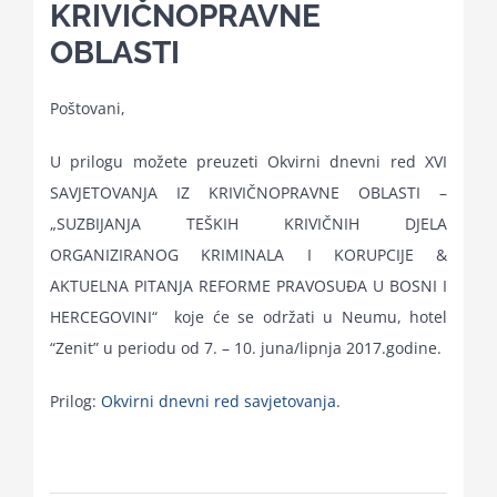
KRIVIČNOPRAVNE
OBLASTI
Kalendar aktivnosti
Poštovani,
Edukativni materijali
U prilogu možete preuzeti Okvirni dnevni red XVI
SAVJETOVANJA IZ KRIVIČNOPRAVNE OBLASTI –
Publikacije
„SUZBIJANJA TEŠKIH KRIVIČNIH DJELA
ORGANIZIRANOG KRIMINALA I KORUPCIJE &
Projekti
AKTUELNA PITANJA REFORME PRAVOSUĐA U BOSNI I
HERCEGOVINI“ koje će se održati u Neumu, hotel
“Zenit” u periodu od 7. – 10. juna/lipnja 2017.godine.
Novosti
Prilog:
Okvirni dnevni red savjetovanja
.
Kontakt
Search