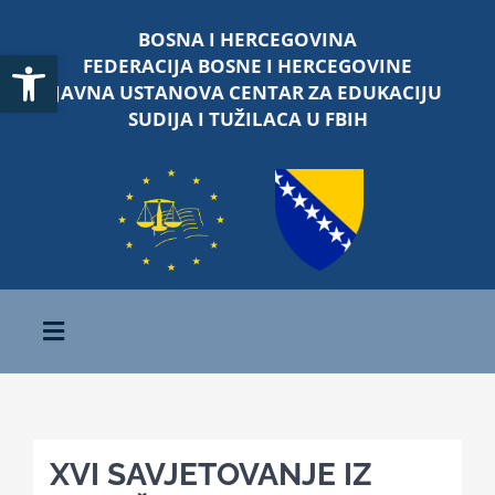
Skip
BOSNA I HERCEGOVINA
to
Open toolbar
FEDERACIJA BOSNE I HERCEGOVINE
content
JAVNA USTANOVA CENTAR ZA EDUKACIJU
SUDIJA I TUŽILACA U FBIH
Toggle
Navigation
Početna
XVI SAVJETOVANJE IZ
O nama