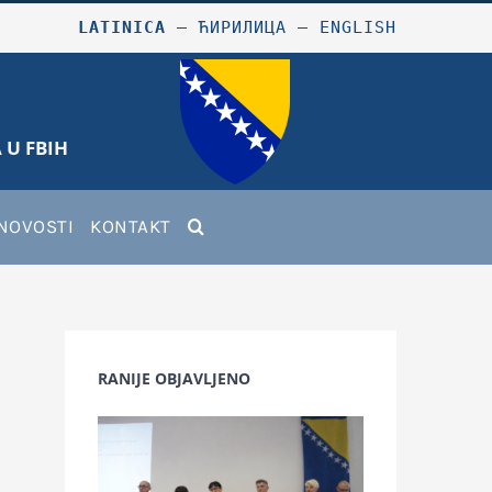
LATINICA
–
ЋИРИЛИЦА
–
ENGLISH
 U FBIH
NOVOSTI
KONTAKT
RANIJE OBJAVLJENO