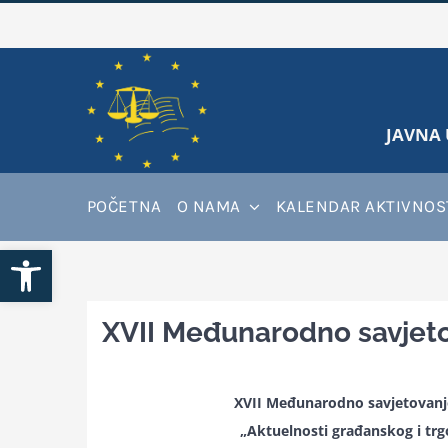
Skip
to
content
JAVNA 
POČETNA
O NAMA
KALENDAR AKTIVNOS
Open toolbar
XVII Međunarodno savjeto
XVII Međunarodno savjetovanje
„Aktuelnosti građanskog i tr