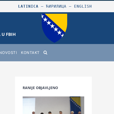
LATINICA
–
ЋИРИЛИЦА
–
ENGLISH
 U FBIH
NOVOSTI
KONTAKT
RANIJE OBJAVLJENO