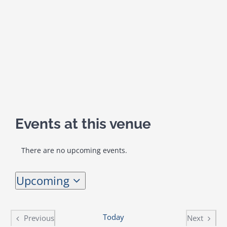
Kalendar aktivnosti
Edukativni materijali
Publikacije
Events at this venue
Projekti
There are no upcoming events.
Notice
Novosti
Upcoming
Select
Kontakt
date.
Today
Previous
Next
Search