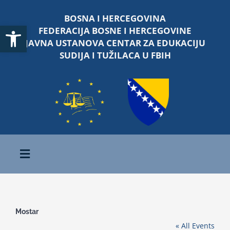
Skip
BOSNA I HERCEGOVINA
to
Open toolbar
FEDERACIJA BOSNE I HERCEGOVINE
content
JAVNA USTANOVA CENTAR ZA EDUKACIJU
SUDIJA I TUŽILACA U FBIH
Toggle
Navigation
Početna
Mostar
O nama
« All Events