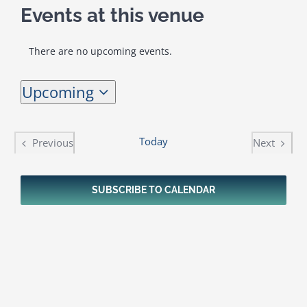
Events at this venue
Kalendar aktivnosti
There are no upcoming events.
Notice
Edukativni materijali
Upcoming
Select
date.
Publikacije
Today
Previous
Next
Events
Events
Projekti
SUBSCRIBE TO CALENDAR
Novosti
Kontakt
Search