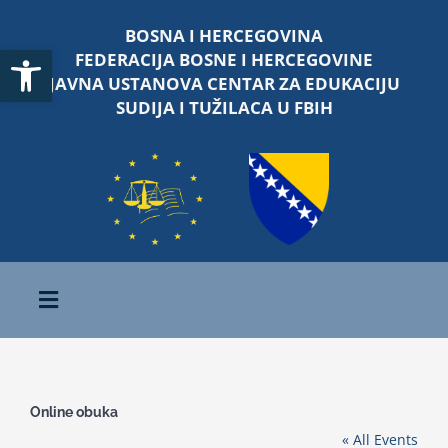
Skip
BOSNA I HERCEGOVINA
to
Open toolbar
FEDERACIJA BOSNE I HERCEGOVINE
content
JAVNA USTANOVA CENTAR ZA EDUKACIJU
SUDIJA I TUŽILACA U FBIH
Toggle
Navigation
Početna
Online obuka
O nama
« All Events